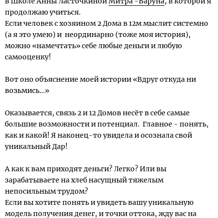
в Школе Анны Ласточкиной
Митра -Варуна
, в которой я
продолжаю учиться.
Если человек с хозяином 2 Дома в 12м мыслит системно
(а я это умею) и неординарно (тоже моя история),
можно «намечтать» себе любые деньги и любую
самооценку!
Вот оно объяснение моей истории «Вдруг откуда ни
возьмись…»
Оказывается, связь 2 и 12 Домов несёт в себе самые
большие возможности и потенциал. Главное - понять,
как и какой! Я наконец-то увидела и осознала свой
уникальный Дар!
А как к вам приходят деньги? Легко? Или вы
зарабатываете на хлеб насущный тяжелым
непосильным трудом?
Если вы хотите понять и увидеть вашу уникальную
модель получения денег, и точки оттока, жду вас на