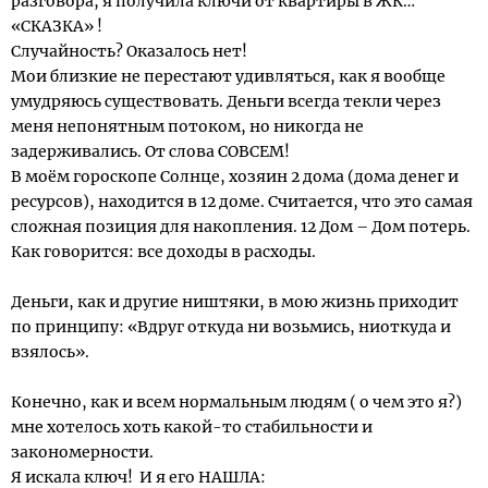
разговора, я получила ключи от квартиры в ЖК…
«СКАЗКА» !
Случайность? Оказалось нет!
Мои близкие не перестают удивляться, как я вообще
умудряюсь существовать. Деньги всегда текли через
меня непонятным потоком, но никогда не
задерживались. От слова СОВСЕМ!
В моём гороскопе Солнце, хозяин 2 дома (дома денег и
ресурсов), находится в 12 доме. Считается, что это самая
сложная позиция для накопления. 12 Дом – Дом потерь.
Как говорится: все доходы в расходы.
Деньги, как и другие ништяки, в мою жизнь приходит
по принципу: «Вдруг откуда ни возьмись, ниоткуда и
взялось».
Конечно, как и всем нормальным людям ( о чем это я?)
мне хотелось хоть какой-то стабильности и
закономерности.
Я искала ключ! И я его НАШЛА: