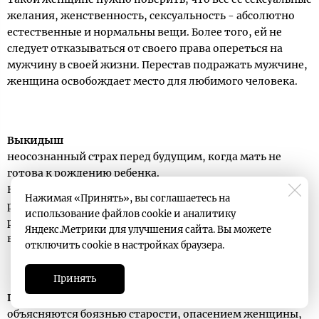
желания, женственность, сексуальность - абсолютно
естественные и нормальны вещи. Более того, ей не
следует отказываться от своего права опереться на
мужчину в своей жизни. Перестав подражать мужчине,
женщина освобождает место для любимого человека.
Выкидыш
неосознанный страх перед будущим, когда мать не
готова к рождению ребенка.
Но выкидыш может спровоцировать желание души
Нажимая «Принять», вы соглашаетесь на
ребенка, которая решила отказаться от выбранных ею
использование файлов cookie и аналитику
родителей или предпочла вернуться на Землю в иное
Яндекс.Метрики для улучшения сайта. Вы можете
время.
отключить cookie в настройках браузера.
Принять
Проблемы с менопаузой
объясняются боязнью старости, опасением женщины,