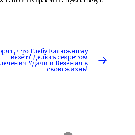
8 шагов и 108 практик на пути к Свету в
орят, что Глебу Калюжному
везёт? Делюсь секретом
лечения Удачи и Везения в
свою жизнь!