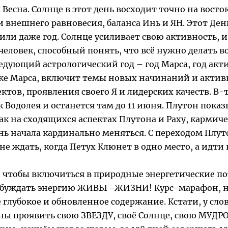
Весна. Солнце в этот день восходит точно на восто
 внешнего равновесия, баланса Инь и ЯН. Этот Де
или даже год. Солнце усиливает свою активность,
человек, способный понять, что всё нужно делать в
ледующий астрологический год – год Марса, год ак
о же Марса, включит темы новых начинаний и актив
тов, проявления своего Я и лидерских качеств. В-т
ак Водолея и останется там до 11 июня. Плутон пок
к на сходящихся аспектах Плутона и Раху, кармичес
ь начала кардинально меняться. С переходом Плуто
е ждать, когда Петух Клюнет в одно место, а идти
, чтобы включиться в природные энергетические по
буждать энергию ЖИВЫ -ЖИЗНИ! Курс-марафон, несм
 глубокое и обновленное содержание. Кстати, у сло
ны проявить свою ЗВЕЗДУ, своё Солнце, свою МУДРО