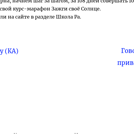
урна, начнём шаг за шагом, за 108 дней совершать 10
свой курс-марафон Зажги своё Солнце.
и на сайте в разделе Школа Ра.
Гов
 (КА)
прив