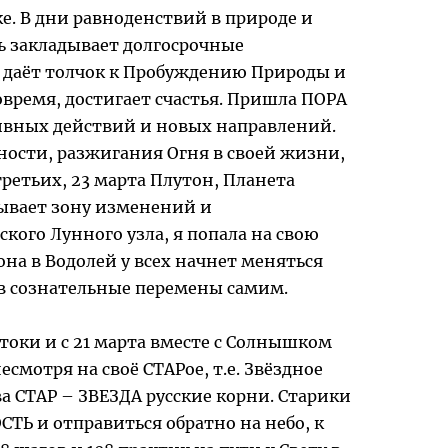
ке. В дни равноденствий в природе и
нь закладывает долгосрочные
 и даёт толчок к Пробуждению Природы и
овремя, достигает счастья. Пришла ПОРА
тивных действий и новых направлений.
ности, разжигания Огня в своей жизни,
ретьих, 23 марта Плутон, Планета
азывает зону изменений и
кого Лунного узла, я попала на свою
на в Водолей у всех начнет меняться
 в сознательные перемены самим.
токи и с 21 марта вместе с Солнышком
отря на своё СТАРое, т.е. Звёздное
ва СТАР – ЗВЕЗДА русские корни. Старики
СТЬ и отправиться обратно на небо, к