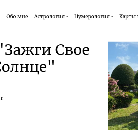
и
Обо мне
Астрология
Нумерология
Карты 
"Зажги Свое
Солнце"
ог