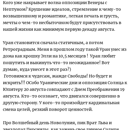
Кого уже накрывает волна оппозиции Венеры с
Нептуном? Крушение идеалов, стремление к чему-то
возвышенному и романтике, легкая печаль и грусть,
мечты о чем-то несбыточном будут присутствовать в
нашей жизни как минимум первую декаду августа.
Уран становится сначала статичным, а потом
Ретроградным. Меня в прошлом году такой Уран унес из
дома как крошку Элли на 10,5 месяцев ! Уран любит
пошутить и выкинуть что-то неожиданное! Вот
думаю, куда унесет в этот раз?)
Готовимся к чудесам, жажде Свободы! Но будет и
искрить!!! ОСобо Уранические дни и оппозиция Солнца к
Юпитеру 20 августа совпадают с Днем Преображения 19
августа. Кто-то осознает, что двигался совершенно в
другую сторону. У кого-то произойдет кардинальная
смена целей, резкий поворот ценностей.
Про Волшебный день Новолуния, пик Врат Льва и
звездопад Персииды, как зажечь свое личное Солнце