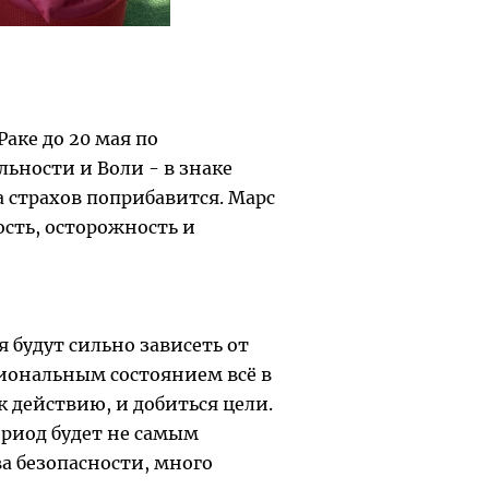
аке до 20 мая по
ьности и Воли - в знаке
а страхов поприбавится. Марс
сть, осторожность и
 будут сильно зависеть от
иональным состоянием всё в
к действию, и добиться цели.
риод будет не самым
ва безопасности, много