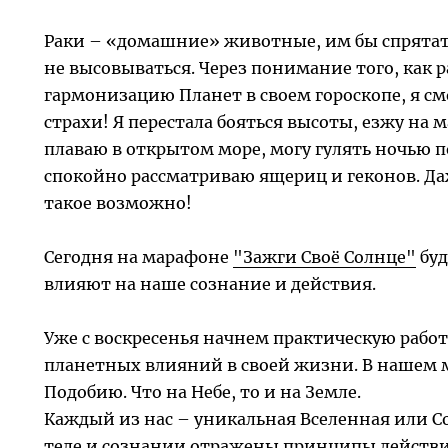
Раки – «домашние» животные, им бы спрятать
не высовываться. Через понимание того, как р
гармонизацию Планет в своем гороскопе, я см
страхи! Я перестала бояться высоты, езжу на
плаваю в открытом море, могу гулять ночью по
спокойно рассматриваю ящериц и геконов. Даж
такое возможно!
Сегодня на марафоне
"Зажги Своё Солнце"
буд
влияют на наше сознание и действия.
Уже с воскресенья начнем практическую рабо
планетных влияний в своей жизни. В нашем ми
Подобию. Что на Небе, то и на Земле.
Каждый из нас – уникальная Вселенная или С
теле и сознании отражены принципы действия