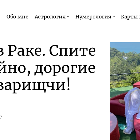
и
Обо мне
Астрология
Нумерология
Карты 
в Раке. Спите
йно, дорогие
варищчи!
г