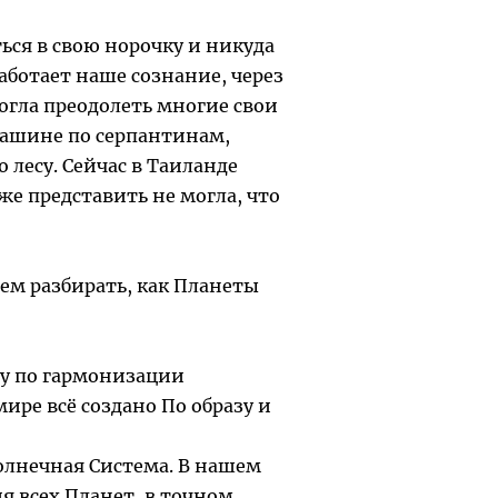
ся в свою норочку и никуда
аботает наше сознание, через
огла преодолеть многие свои
 машине по серпантинам,
 лесу. Сейчас в Таиланде
е представить не могла, что
ем разбирать, как Планеты
ту по гармонизации
ре всё создано По образу и
олнечная Система. В нашем
 всех Планет, в точном