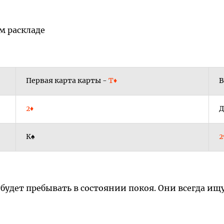
м раскладе
Первая карта карты -
Т♦
В
2♦
Д
К♠
2
будет пребывать в состоянии покоя. Они всегда ищ