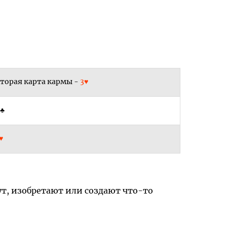
торая карта кармы -
3♥
♣
♥
ут, изобретают или создают что-то