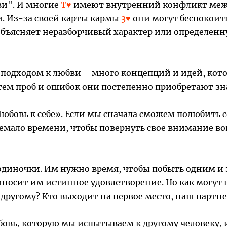
ви". И многие
Т♥
имеют внутренний конфликт между
. Из-за своей карты кармы
3♥
они могут беспокоить
 объясняет неразборчивый характер или определен
подходом к любви – много концепций и идей, кот
ем проб и ошибок они постепенно приобретают зн
юбовь к себе». Если мы сначала сможем полюбить с
немало времени, чтобы повернуть свое внимание во
одиночки. Им нужно время, чтобы побыть одним и з
иносит им истинное удовлетворение. Но как могут
к другому? Кто выходит на первое место, наш партн
бовь, которую мы испытываем к другому человеку, 