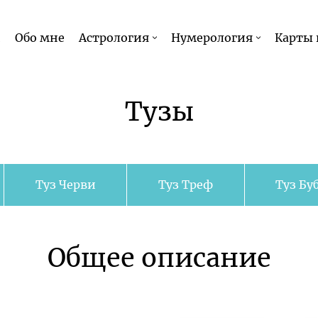
и
Обо мне
Астрология
Нумерология
Карты 
Тузы
Туз Черви
Туз Треф
Туз Бу
Общее описание