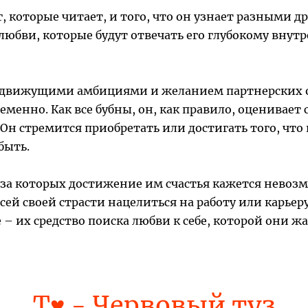
 которые читает, и того, что он узнает разными др
юбви, которые будут отвечать его глубокому внут
движущими амбициями и желанием партнерских о
менно. Как все бубны, он, как правило, оценивает с
н стремится приобретать или достигать того, что н
быть.
-за которых достижение им счастья кажется невоз
сей своей страсти нацелиться на работу или карьер
 – их средство поиска любви к себе, которой они 
Т♥ - Червовый туз