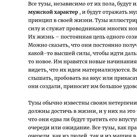
Все тузы, независимо от их пола, будут 
мужской характер
, и будут отражать м
принцип в своей жизни. Тузы иллюстри
силу и служат проводниками многих нов
Их жизнь – постоянная цепь одного сози
Можно сказать, что они постоянно полу
какой-то высшей силы, чтобы идти даль
то новое. Им нравятся новые начинания 
видеть, что их идеи материализуются. 
слышать, пробовать на вкус или прикасат
они создали, приносит им большое удов
Тузы обычно известны своим нетерпени
должны достичь в жизни, и у них на это
что они едва ли будут тратить его впуст
очереди или ожидание. Все тузы, как пр
очереди, как из людей, так и из машин в