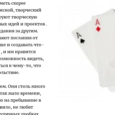
иметь скорее
ужской, творческий
руют творческую
ых идей и проектов .
дания за другим.
чают послания от
ше и создавать что-
, и им нравится
Возможность видеть,
ься к чему-то, что
ольствие.
ем. Они столь много
 так мало времени,
ую на пребывание в
авило, не любят
 уличных пробках.