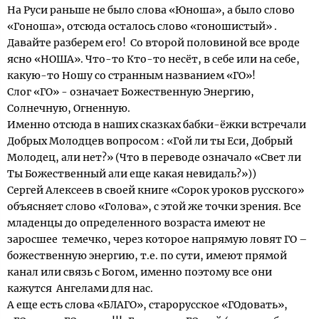
На Руси раньше не было слова «Юноша», а было слово
«Гоноша», отсюда осталось слово «гоношистый» .
Давайте разберем его! Со второй половиной все вроде
ясно «НОША». Что-то Кто-то несёт, в себе или на себе,
какую-то Ношу со странным названием «ГО»!
Слог «ГО» - означает Божественную Энергию,
Солнечную, Огненную.
Именно отсюда в наших сказках бабки-ёжки встречали
Добрых Молодцев вопросом : «Гой ли ты Еси, Добрый
Молодец, али нет?» (Что в переводе означало «Свет ли
Ты Божественный али еще какая невидаль?»))
Сергей Алексеев в своей книге «Сорок уроков русского»
объясняет слово «Голова», с этой же точки зрения. Все
младенцы до определенного возраста имеют не
заросшее темечко, через которое напрямую ловят ГО –
божественную энергию, т.е. по сути, имеют прямой
канал или связь с Богом, именно поэтому все они
кажутся Ангелами для нас.
А еще есть слова «БЛАГО», старорусское «ГОдовать»,